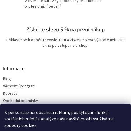
✔ ověřené suroviny a pomůcky pro domácí i
profesionální pečení
Získejte slevu 5 % na první nákup
Přihlaste se k odběru newsletteru a získejte slevový kód v uvítacím
okně po vstupu na e-shop.
Informace
Blog
Věrnostní program
Doprava
Obchodní podmínky
Ochrana osobních údajů
K personalizaci obsahu a reklam, poskytování funkcí
Kontakty
sociálních médií a analýze naší návštěvnosti využíváme
soubory cookies.