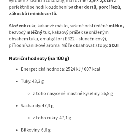
vyroben z kvalitní čokolády, má rozměr
3,9 × 2,3 cm
a
perfektně se hodí k ozdobení
Sacher dortů, porcí řezů,
zákusků i minidezertů.
Složení:
cukr, kakaové máslo, sušené odstředěné
mléko,
bezvodý
mléčný
tuk, kakaový prášek se sníženým
obsahem tuku, emulgátor (E322 – slunečnicový),
přírodní vanilkové aroma.
Může obsahovat stopy:
SOJI
.
Nutriční hodnoty (na 100 g)
Energetická hodnota: 2524 kJ / 607 kcal
Tuky: 43,3 g
z toho nasycené mastné kyseliny: 26,8 g
Sacharidy: 47,3 g
z toho cukry: 47,1 g
Bílkoviny: 6,6 g