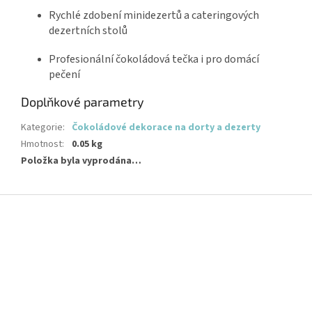
Rychlé zdobení minidezertů a cateringových
dezertních stolů
Profesionální čokoládová tečka i pro domácí
pečení
Doplňkové parametry
Kategorie
:
Čokoládové dekorace na dorty a dezerty
Hmotnost
:
0.05 kg
Položka byla vyprodána…
Z
á
p
a
t
í