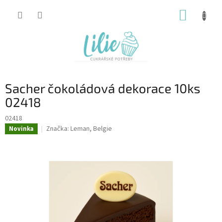
Přejít
NÁKUP
na
obsah
KOŠÍK
Sacher čokoládová dekorace 10ks
02418
02418
Značka:
Leman, Belgie
Novinka