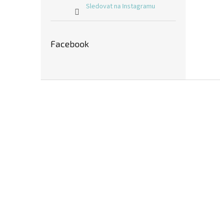
Sledovat na Instagramu
Facebook
Z
á
p
a
t
í