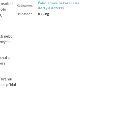
Čokoládové dekorace na
a osobní
Kategorie
:
dorty a dezerty
obí
Hmotnost
:
0.05 kg
n,
ích nebo
dových
chuť a
u i
í krému
aci přidat