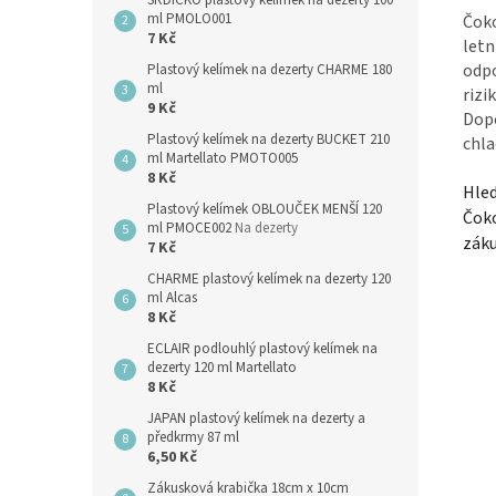
SRDÍČKO plastový kelímek na dezerty 100
ml PMOLO001
Čoko
7 Kč
letn
odpo
Plastový kelímek na dezerty CHARME 180
ml
rizi
9 Kč
Dopo
Plastový kelímek na dezerty BUCKET 210
chla
ml Martellato PMOTO005
8 Kč
Hle
Plastový kelímek OBLOUČEK MENŠÍ 120
Čoko
ml PMOCE002
Na dezerty
záku
7 Kč
CHARME plastový kelímek na dezerty 120
ml Alcas
8 Kč
ECLAIR podlouhlý plastový kelímek na
dezerty 120 ml Martellato
8 Kč
JAPAN plastový kelímek na dezerty a
předkrmy 87 ml
6,50 Kč
Zákusková krabička 18cm x 10cm