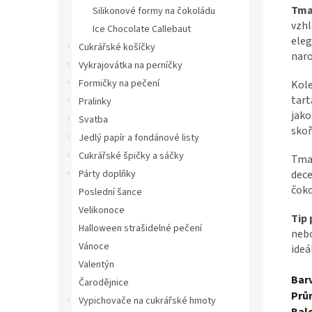
Tma
Silikonové formy na čokoládu
vzhl
Ice Chocolate Callebaut
eleg
Cukrářské košíčky
naro
Vykrajovátka na perníčky
Formičky na pečení
Kol
tart
Pralinky
jako
Svatba
skoř
Jedlý papír a fondánové listy
Cukrářské špičky a sáčky
Tmav
dece
Párty doplňky
čok
Poslední šance
Velikonoce
Tip 
Halloween strašidelné pečení
nebo
Vánoce
ideá
Valentýn
Bar
Čarodějnice
Prů
Vypichovače na cukrářské hmoty
Bale