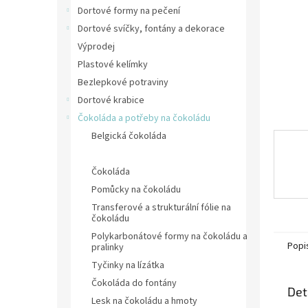
n
Dortové formy na pečení
e
Dortové svíčky, fontány a dekorace
l
Výprodej
Plastové kelímky
Bezlepkové potraviny
Dortové krabice
Čokoláda a potřeby na čokoládu
Belgická čokoláda
Čokoládové dekorace
Čokoláda
Pomůcky na čokoládu
Transferové a strukturální fólie na
čokoládu
Polykarbonátové formy na čokoládu a
Popi
pralinky
Tyčinky na lízátka
Čokoláda do fontány
Det
Lesk na čokoládu a hmoty