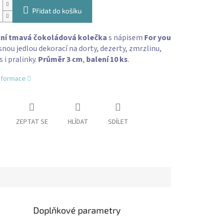
Přidat do košíku
ní tmavá čokoládová kolečka
s nápisem
For you
snou jedlou dekorací na dorty, dezerty, zmrzlinu,
 i pralinky.
Průměr 3 cm
,
balení 10 ks
.
informace
ZEPTAT SE
HLÍDAT
SDÍLET
Doplňkové parametry