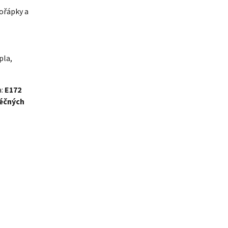
kořápky a
pla,
a:
E172
éčných