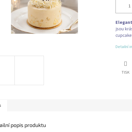
Elegant
jsou krá
cupcakes
Detailní 
TISK
s
ailní popis produktu