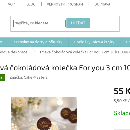
VOP
BLOG
VĚRNOSTNÍ PROGRAM
DOPRAVA
HLEDAT
ty
Suroviny na dorty a zákusky
Podložky, tácy a krajky
P
ádové dekorace
Tmavá čokoládová kolečka For you 3 cm 10 ks 1088
á čokoládová kolečka For you 3 cm 1
Značka:
Cake-Masters
ka
55 
Měrná
5,50 Kč /
cena:
Skla