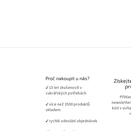
Proč nakoupit u nás?
Získejt
pr
✔ 15 let zkušeností v
cukrářských potřebách
Přihla
newsletter
✔ více než 3500 produktů
kód v uvít
skladem
✔ rychlé odeslání objednávek