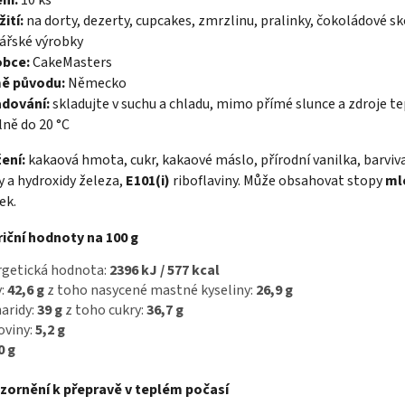
ití:
na dorty, dezerty, cupcakes, zmrzlinu, pralinky, čokoládové s
ářské výrobky
obce:
CakeMasters
ě původu:
Německo
adování:
skladujte v suchu a chladu, mimo přímé slunce a zdroje te
lně do 20 °C
ení:
kakaová hmota, cukr, kakaové máslo, přírodní vanilka, barviv
y a hydroxidy železa,
E101(i)
riboflaviny. Může obsahovat stopy
ml
ek.
iční hodnoty na 100 g
rgetická hodnota:
2396 kJ / 577 kcal
y:
42,6 g
z toho nasycené mastné kyseliny:
26,9 g
aridy:
39 g
z toho cukry:
36,7 g
oviny:
5,2 g
0 g
zornění k přepravě v teplém počasí