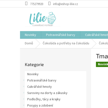
Přejít
775279920
info@eshop-lilie.cz
na
obsah
Novinky
Potravinářské barvy
Cukrářské hmo
Domů
Čokoláda a potřeby na čokoládu
Čokol
P
Tmav
o
Přeskočit
s
Kategorie
kategorie
Novin
t
r
Novinky
a
Potravinářské barvy
n
Cukrářské hmoty
n
í
Suroviny na dorty a zákusky
p
Podložky, tácy a krajky
a
Posypy a zdobení