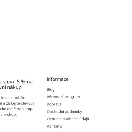
Informace
e slevu 5 % na
vní nákup
Blog
Věrnostní program
ste se k odběru
u a získejte slevový
Doprava
acím okně po vstupu
Obchodní podmínky
na e-shop.
Ochrana osobních údajů
Kontakty