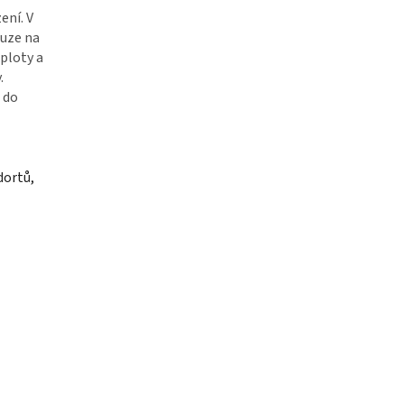
ení. V
ouze na
ploty a
.
 do
dortů,