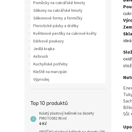
Pomůcky na cukrářské hmoty
Použ
Silikony na cukrářské hmoty
cukr
Silikonové formy a formičky
Výr
Floristické pásky a drátky
Zem
Skl
Květinové pestíky na cukrové květy
ideá
Dárkové poukazy
Jedlá krajka
Slož
Airbrush
oxid
Kuchyňské potřeby
slož
Kleště na marcipán
Nutr
Výprodej
Ene
Tuk
Sach
Top 10 produktů
Bílk
Kulatý plastový kelímek na dezerty
Sůl:
PMOTO002 90 ml
6 Kč
Upo