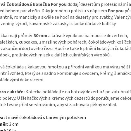
vá čokoládová kolečka For you
dodají dezertům profesionální 
ed během pár vteřin. Díky jemnému potisku s nápisem
For you
půs
antně, romanticky a skvěle se hodí na dezerty pro svatby, Valentý
zeniny, výročí, kavárenské zákusky i sladké dárkové balíčky.
ečka mají průměr
30 mm
a krásně vyniknou na mousse dezertech,
aletkách, cupcakes, zmrzlinových pohárech, čokoládových košíčc
 zakončení dortového řezu. Hodí se také k plnění kulatých čokolá
ápek, pralinkových misek a dalších cukrářských výrobků.
á čokoláda s kakaovou hmotou a přírodní vanilkou má výraznější 
ntní vzhled, který se snadno kombinuje s ovocem, krémy, šlehačko
oládovými dekoracemi.
pro cukráře:
Kolečka pokládejte na hotový dezert až po zatuhnut
 polevy. U šlehačkových a krémových dezertů doporučujeme dekor
lně těsně před servírováním, aby si zachovala pěkný vzhled.
va:
tmavě čokoládová s barevným potiskem
měr:
3 cm
ní:
10 ks