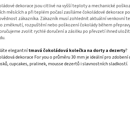
ládové dekorace jsou citlivé na vyšší teploty a mechanické poškoz
ích měsících a při teplém počasí zasíláme čokoládové dekorace p
vědnost zákazníka. Zákazník musí zohlednit aktuální venkovní te
ko změknutí, rozpuštění nebo poškození čokolády během přepravy
ručujeme zvolit rychlé doručení a zásilku po převzetí ihned uložit
du.
dáte elegantní
tmavá čokoládová kolečka na dorty a dezerty
?
ládová dekorace For you o průměru 30 mm je ideální pro zdobení 
sků, cupcakes, pralinek, mousse dezertů i slavnostních sladkostí.