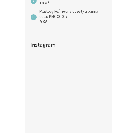
10 Kč
Plastový kelímek na dezerty a panna
cottu PMOCO007
9 Kč
Instagram