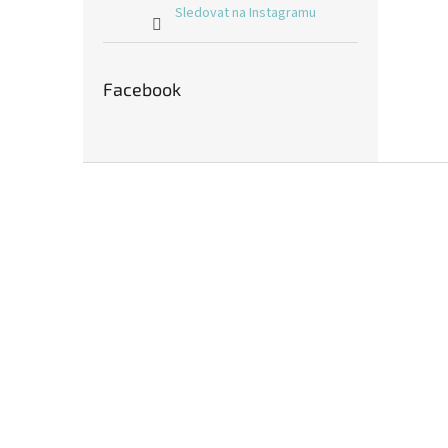
Sledovat na Instagramu
Facebook
Z
á
p
a
t
í