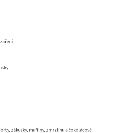
 záření
kusky
orty, zákusky, muffiny, zmrzlinu a čokoládové