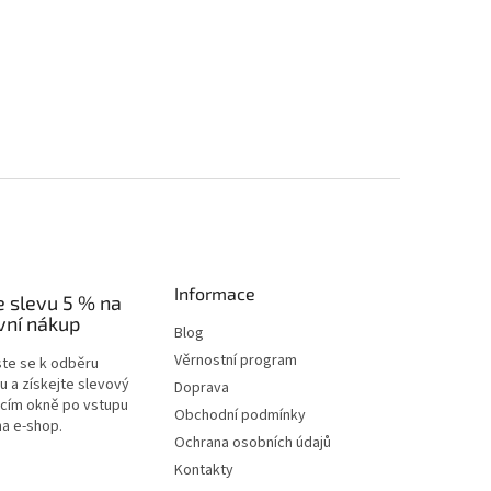
Informace
e slevu 5 % na
vní nákup
Blog
Věrnostní program
ste se k odběru
u a získejte slevový
Doprava
acím okně po vstupu
Obchodní podmínky
na e-shop.
Ochrana osobních údajů
Kontakty