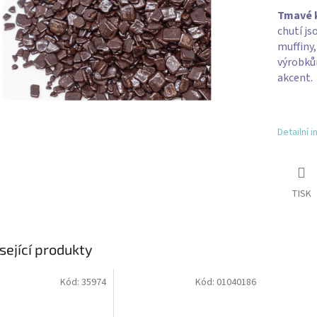
Tmavé k
chutí js
muffiny,
výrobků
akcent.
Detailní 
TISK
sející produkty
Kód:
35974
Kód:
01040186