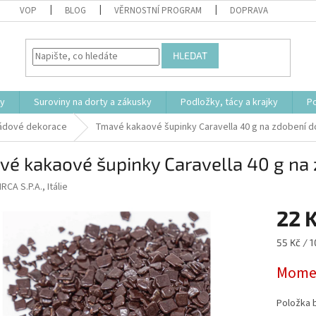
VOP
BLOG
VĚRNOSTNÍ PROGRAM
DOPRAVA
HLEDAT
ty
Suroviny na dorty a zákusky
Podložky, tácy a krajky
P
ádové dekorace
Tmavé kakaové šupinky Caravella 40 g na zdobení d
é kakaové šupinky Caravella 40 g na 
IRCA S.P.A., Itálie
22 
Měrná
55 Kč / 1
cena:
Momen
Položka 