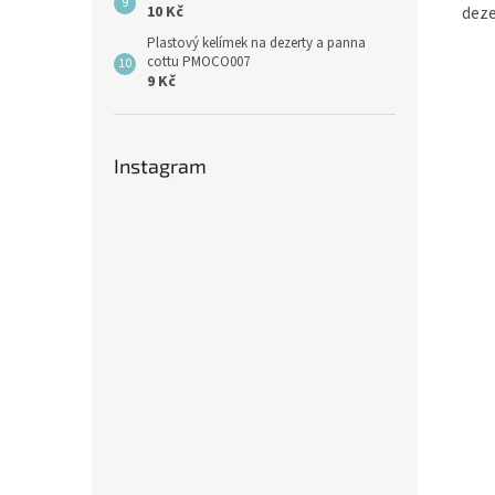
deze
10 Kč
Plastový kelímek na dezerty a panna
cottu PMOCO007
9 Kč
Instagram