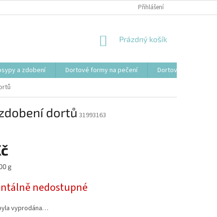
Přihlášení
NÁKUPNÍ
Prázdný košík
KOŠÍK
osypy a zdobení
Dortové formy na pečení
Dortové svíčky, fon
ortů
zdobení dortů
31993163
Kč
00 g
tálně nedostupné
byla vyprodána…