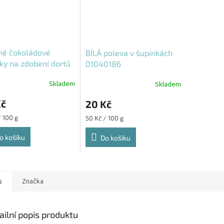
né čokoládové
BÍLÁ poleva v šupinkách
ky na zdobení dortů
01040186
ertů 40 g
Skladem
Skladem
Kč
20 Kč
Měrná
/ 100 g
50 Kč / 100 g
cena:
o košíku
Do košíku
s
Značka
ailní popis produktu