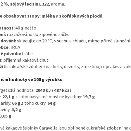
12 %,
sójový lecitin E322
, aroma.
e obsahovat stopy:
mléka
a
skořápkových plodů
.
tnost:
40 g netto
ní:
rozvažováno do zipového sáčku
adování:
skladujte do 20 °C, v suchu a chladu, mimo přímé sluneční
obce:
IRCA
ě původu:
Itálie
ť:
příjemná kakaová chuť
ití:
cukrářské zdobení na dorty, dezerty, zmrzlinu, cupcakes a zá
iční hodnoty ve 100 g výrobku
rgetická hodnota:
2040 kJ / 487 kcal
y:
22,1 g
z toho nasycené mastné kyseliny:
19,7 g
aridy:
66 g
z toho cukry:
64 g
oviny:
4,2 g
0,05 g
é kakaové šupinky Caravella jsou oblíbené cukrářské zdobení na d