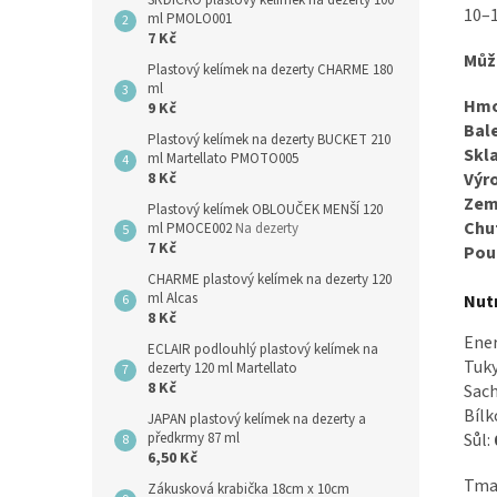
SRDÍČKO plastový kelímek na dezerty 100
10–
ml PMOLO001
7 Kč
Můž
Plastový kelímek na dezerty CHARME 180
ml
Hmo
9 Kč
Bale
Plastový kelímek na dezerty BUCKET 210
Skl
ml Martellato PMOTO005
8 Kč
Výr
Zem
Plastový kelímek OBLOUČEK MENŠÍ 120
Chu
ml PMOCE002
Na dezerty
7 Kč
Použ
CHARME plastový kelímek na dezerty 120
ml Alcas
Nutr
8 Kč
Ene
ECLAIR podlouhlý plastový kelímek na
Tuk
dezerty 120 ml Martellato
8 Kč
Sach
Bílk
JAPAN plastový kelímek na dezerty a
Sůl:
předkrmy 87 ml
6,50 Kč
Tmav
Zákusková krabička 18cm x 10cm