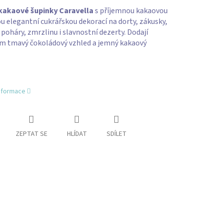
akaové šupinky Caravella
s příjemnou kakaovou
ou elegantní cukrářskou dekorací na dorty, zákusky,
 poháry, zmrzlinu i slavnostní dezerty. Dodají
m tmavý čokoládový vzhled a jemný kakaový
informace
ZEPTAT SE
HLÍDAT
SDÍLET