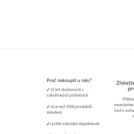
Proč nakoupit u nás?
Získejt
pr
✔ 15 let zkušeností v
cukrářských potřebách
Přihla
newsletter
✔ více než 3500 produktů
kód v uvít
skladem
✔ rychlé odeslání objednávek