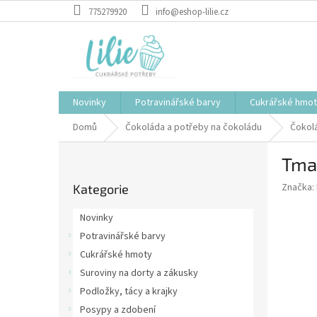
Přejít
775279920
info@eshop-lilie.cz
na
obsah
Novinky
Potravinářské barvy
Cukrářské hmo
Domů
Čokoláda a potřeby na čokoládu
Čokol
P
Tmav
o
Přeskočit
s
Značka:
Kategorie
kategorie
t
r
Novinky
a
Potravinářské barvy
n
Cukrářské hmoty
n
í
Suroviny na dorty a zákusky
p
Podložky, tácy a krajky
a
Posypy a zdobení