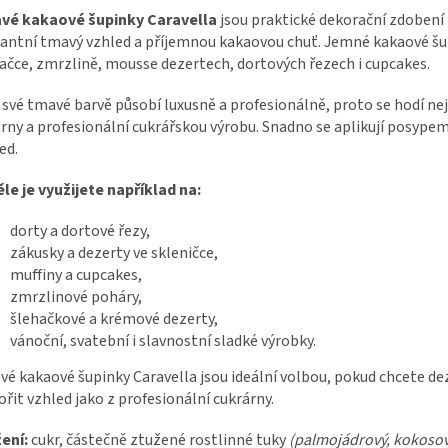
vé kakaové šupinky Caravella
jsou praktické dekorační zdobení 
antní tmavý vzhled a příjemnou kakaovou chuť. Jemné kakaové šu
ačce, zmrzlině, mousse dezertech, dortových řezech i cupcakes.
 své tmavé barvě působí luxusně a profesionálně, proto se hodí nej
rny a profesionální cukrářskou výrobu. Snadno se aplikují posype
ed.
le je využijete například na:
dorty a dortové řezy,
zákusky a dezerty ve skleničce,
muffiny a cupcakes,
zmrzlinové poháry,
šlehačkové a krémové dezerty,
vánoční, svatební i slavnostní sladké výrobky.
é kakaové šupinky Caravella jsou ideální volbou, pokud chcete dez
ořit vzhled jako z profesionální cukrárny.
ení:
cukr, částečně ztužené rostlinné tuky
(palmojádrový, kokosov