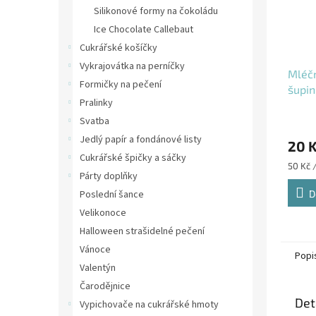
Silikonové formy na čokoládu
Ice Chocolate Callebaut
Cukrářské košíčky
Vykrajovátka na perníčky
Mléč
Formičky na pečení
šupin
Pralinky
a dez
Svatba
Jedlý papír a fondánové listy
20 
Cukrářské špičky a sáčky
Měrná
50 Kč 
Párty doplňky
cena:
Poslední šance
D
Velikonoce
Halloween strašidelné pečení
Vánoce
Popi
Valentýn
Čarodějnice
Det
Vypichovače na cukrářské hmoty