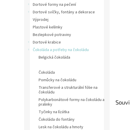
n
Dortové formy na pečení
e
Dortové svíčky, fontány a dekorace
l
Výprodej
Plastové kelímky
Bezlepkové potraviny
Dortové krabice
Čokoláda a potřeby na čokoládu
Belgická čokoláda
Čokoládové dekorace
Čokoláda
Pomůcky na čokoládu
Transferové a strukturální fólie na
čokoládu
Polykarbonátové formy na čokoládu a
Souvi
pralinky
Tyčinky na lízátka
Čokoláda do fontány
Lesk na čokoládu a hmoty