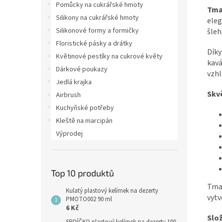
Pomůcky na cukrářské hmoty
Tma
Silikony na cukrářské hmoty
eleg
Silikonové formy a formičky
šleh
Floristické pásky a drátky
Díky
Květinové pestíky na cukrové květy
kavá
Dárkové poukazy
vzhl
Jedlá krajka
Skvě
Airbrush
Kuchyňské potřeby
Kleště na marcipán
Výprodej
Top 10 produktů
Tmav
Kulatý plastový kelímek na dezerty
vytv
PMOTO002 90 ml
6 Kč
Slož